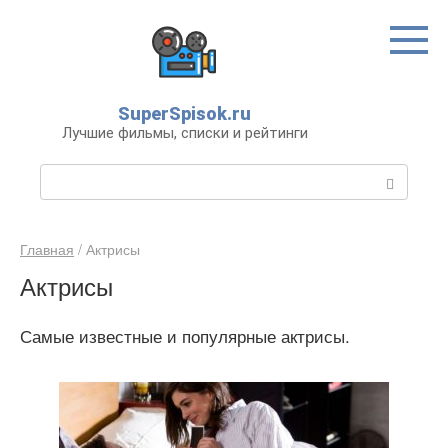
Перейти
к
контенту
SuperSpisok.ru
Лучшие фильмы, списки и рейтинги
П
о
и
с
Главная
/
Актрисы
к
Актрисы
:
Самые известные и популярные актрисы.